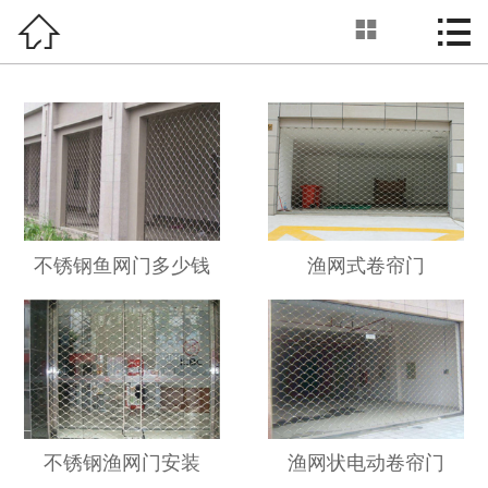



渔网门
首页

关于我们
产品展示
新闻动态
工程案例
不锈钢鱼网门多少钱
渔网式卷帘门
工厂环境
服务优势
联系我们
不锈钢渔网门安装
渔网状电动卷帘门